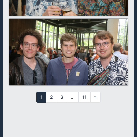
1
2
3
…
11
»