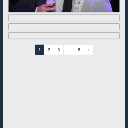
1
2
3
…
6
»