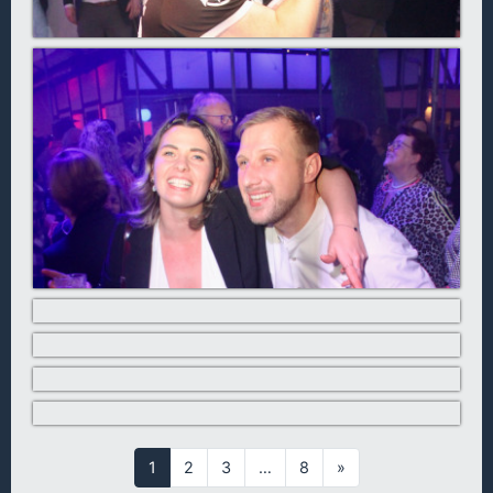
1
2
3
…
8
»