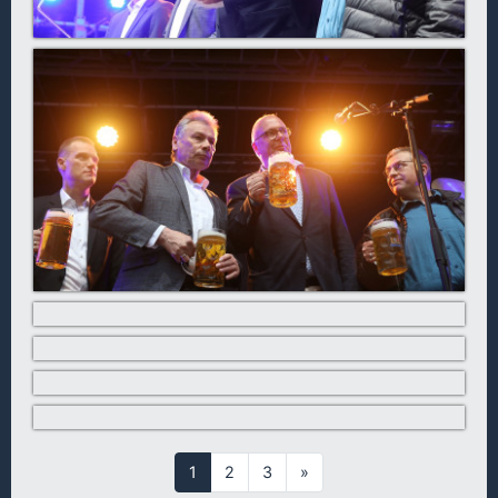
1
2
3
»