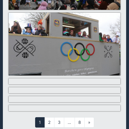
1
2
3
…
8
»