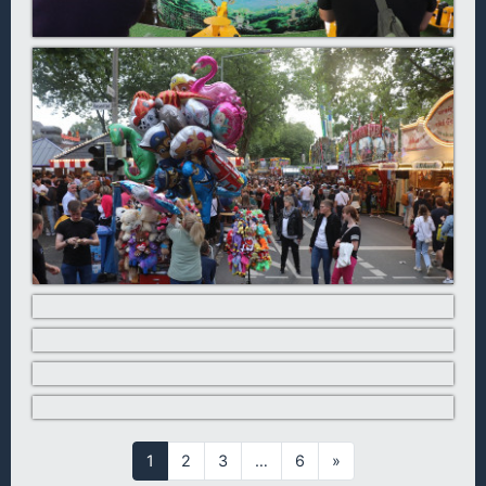
1
2
3
…
6
»