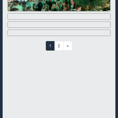
1
2
»