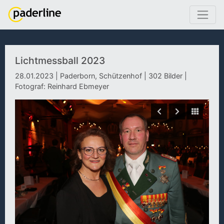
Lichtmessball 2023
28.01.2023 | Paderborn, Schützenhof | 302 Bilder |
Fotograf: Reinhard Ebmeyer