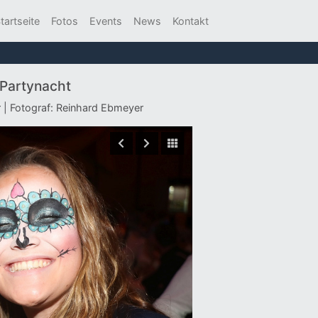
tartseite
Fotos
Events
News
Kontakt
-Partynacht
r | Fotograf: Reinhard Ebmeyer