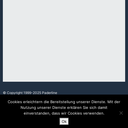
© Copyright 1999-2025 Paderline
Cookies erleichtern die Bereitstellung unserer Dienste. Mit der
Nutzung unserer Dienste erklären Sie sich damit
Made with love in Paderborn.
einverstanden, dass wir Cookies verwenden.
Ok
Impressum
/
Datenschutz
/
AGB