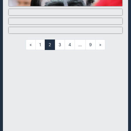
«
1
2
3
4
…
9
»