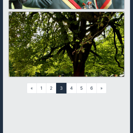
«
1
2
3
4
5
6
»