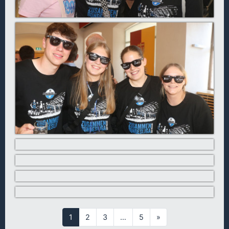
1
2
3
…
5
»