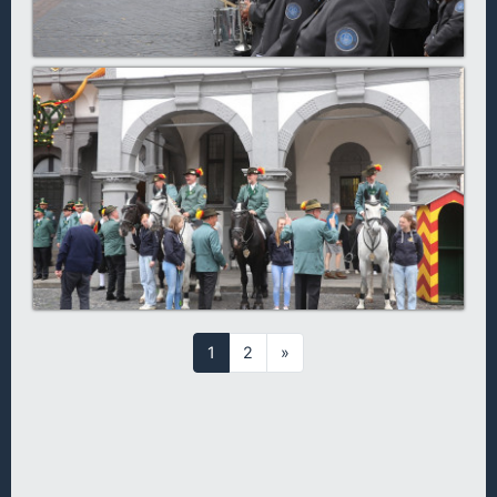
1
2
»