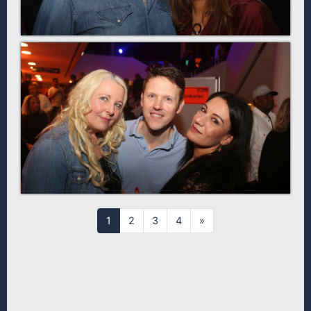
1
2
3
4
»