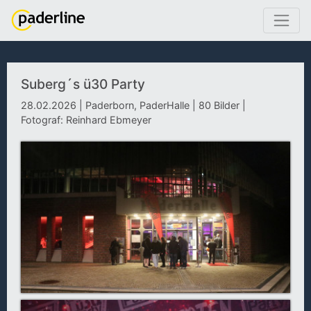
Suberg´s ü30 Party
28.02.2026 | Paderborn, PaderHalle | 80 Bilder |
Fotograf: Reinhard Ebmeyer