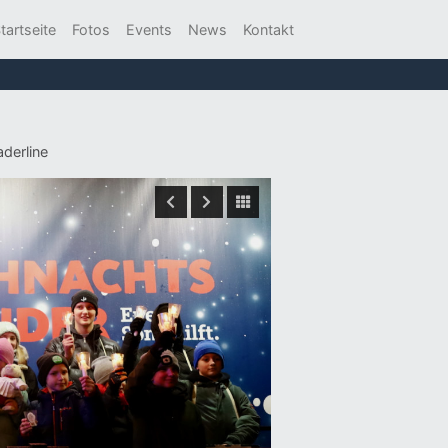
tartseite
Fotos
Events
News
Kontakt
aderline