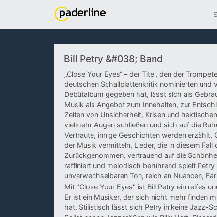
S
Bill Petry &#038; Band
„Close Your Eyes“ – der Titel, den der Trompeter
deutschen Schallplattenkritik nominierten und
Debütalbum gegeben hat, lässt sich als Gebr
Musik als Angebot zum Innehalten, zur Entschl
Zeiten von Unsicherheit, Krisen und hektische
vielmehr Augen schließen und sich auf die Ruhe 
Vertraute, innige Geschichten werden erzählt, 
der Musik vermitteln, Lieder, die in diesem Fa
Zurückgenommen, vertrauend auf die Schönhei
raffiniert und melodisch berührend spielt Petr
unverwechselbaren Ton, reich an Nuancen, Far
Mit "Close Your Eyes" ist Bill Petry ein reifes 
Er ist ein Musiker, der sich nicht mehr finden
hat. Stilistisch lässt sich Petry in keine Jazz-