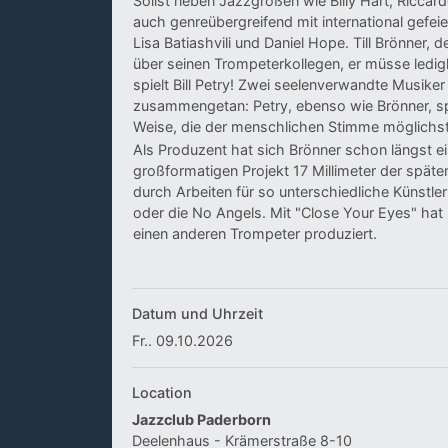
Solist neben Jazzgrößen wie Billy Hart, Riccard
auch genreübergreifend mit international gefei
Lisa Batiashvili und Daniel Hope. Till Brönner,
über seinen Trompeterkollegen, er müsse ledig
spielt Bill Petry! Zwei seelenverwandte Musiker
zusammengetan: Petry, ebenso wie Brönner, spi
Weise, die der menschlichen Stimme möglichs
Als Produzent hat sich Brönner schon längst
großformatigen Projekt 17 Millimeter der späte
durch Arbeiten für so unterschiedliche Künstl
oder die No Angels. Mit "Close Your Eyes" hat 
einen anderen Trompeter produziert.
Datum und Uhrzeit
Fr.. 09.10.2026
Location
Jazzclub Paderborn
Deelenhaus - Krämerstraße 8-10