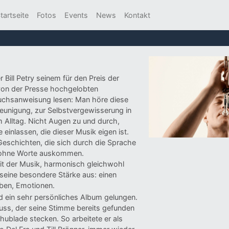
tartseite
Fotos
Events
News
Kontakt
 Bill Petry seinem für den Preis der
 von der Presse hochgelobten
auchsanweisung lesen: Man höre diese
eunigung, zur Selbstvergewisserung in
m Alltag. Nicht Augen zu und durch,
einlassen, die dieser Musik eigen ist.
Geschichten, die sich durch die Sprache
ll ohne Worte auskommen.
t der Musik, harmonisch gleichwohl
y seine besondere Stärke aus: einen
ben, Emotionen.
und ein sehr persönliches Album gelungen.
 muss, der seine Stimme bereits gefunden
Schublade stecken. So arbeitete er als