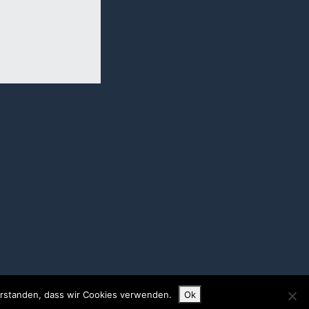
verstanden, dass wir Cookies verwenden.
Ok
Impressum
/
Datenschutz
/
AGB