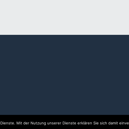
r Dienste. Mit der Nutzung unserer Dienste erklären Sie sich damit ein
Made with love in Paderborn.