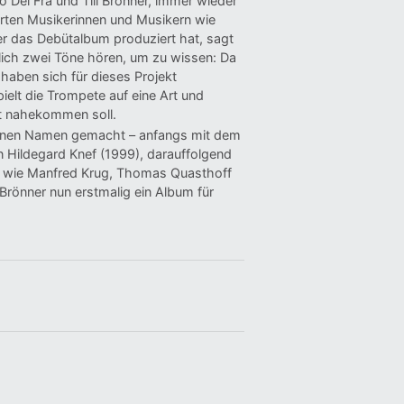
o Del Fra und Till Brönner, immer wieder
erten Musikerinnen und Musikern wie
 der das Debütalbum produziert hat, sagt
lich zwei Töne hören, um zu wissen: Da
 haben sich für dieses Projekt
elt die Trompete auf eine Art und
t nahekommen soll.
 einen Namen gemacht – anfangs mit dem
n Hildegard Knef (1999), darauffolgend
er wie Manfred Krug, Thomas Quasthoff
Brönner nun erstmalig ein Album für