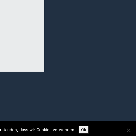
verstanden, dass wir Cookies verwenden.
Ok
Impressum
/
Datenschutz
/
AGB